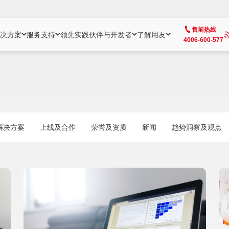
售前热线
决方案
服务支持
领先实践
伙伴与开发者
了解用友
4006-600-577
方案
社区
成为合作伙伴
企业AI
热点解决方案
公司信息
客户支持
开发者
业务领域
企业）
业
用户社区
地产
用友伙伴体系
企业AI
AI+全场景智能服务
了解用友
大型企业客户成功
用友开发者中
财务
成长型企业）
开发者社区
制造
ISV生态伙伴
YonGPT
用友BIP发布时刻
投资者关系
成长型企业客户成功
YonBIP开发
人力
解决方案
上线及合作
荣誉及资质
新闻
趋势洞察及观点
业）
会计家园
金融
专业服务伙伴
智友（YonMate）
用友BIP企业数智化套件
全球分支机构
帮助中心
YonMaker
供应链
智化底座）
摩天
教育
战略联盟伙伴
YonWork
全球化数智运营解决方案
加入用友
友户通
营销
iKM
政务
增值经销伙伴
YonCode
用友BIP国产替代
阳光经营
产品安全中心
采购
制造业云ERP）
烟草
算法备案中心
广信