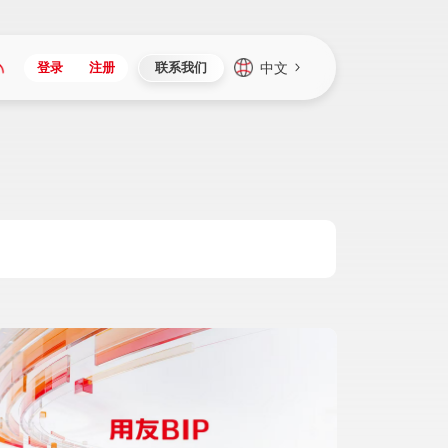
中文
登录
注册
联系我们
Japan
Vietnam
资讯与活动
iuap平台
成为合作伙伴
企业数据
Singapore
Malaysia
心
制造
新闻发布
智能平台
可持续产品与解决方案
数据服务
Indonesia
Thailand
者社区
研发
媒体报道
数据平台
数据安全与隐私
Europe
Turkey
生态定制平台
项目
资料中心
开发平台
社会影响力
Hungary
Mexico
资产
视频中心
云技术平台
人才发展
Hong Kong
Macau
协同
活动中心（日历）
应用平台
公司治理
Taiwan
Global
全球商业创新大会
连接平台
应用下载