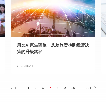
用友AI原生商旅：从差旅费控到经营决
策的升级路径
2026/06/11
1
...
4
5
6
7
8
9
10
...
221