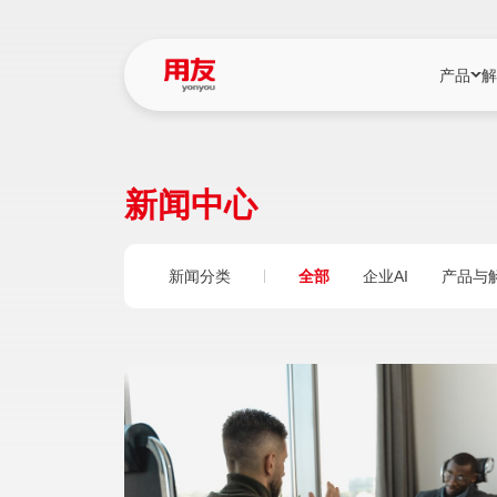
产品
解
YonBIP
行业解决
新闻中心
YonBIP（大型
消费品行
YonSuite（
服务
新闻分类
全部
企业AI
产品与
畅捷通（小微企
国资
iuap平台（数
农业
用友BIP超级版
医药
U9 Cloud（
医疗
交通公用
建筑