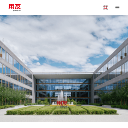
Japan
Vietnam
Singapore
Malaysia
Indonesia
Thailand
Europe
Turkey
Hungary
Mexico