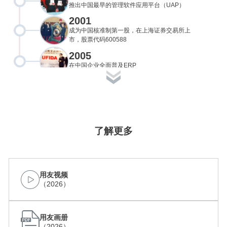
推出中国最早的管理软件应用平台（UAP）
2001
成为中国核准制第一股，在上海证券交易所上
市，股票代码600588
2005
在中国企业全面普及ERP
2008
全球第一款完全基于SOA架构的管理软件“用友
U9”上市
2015
iUAP企业互联网开放平台发布
了解更多
2016
发布面向大中型及小微企业新一代云服务产品体
系
2017
用友视频
首次提出“数智化概念”；发布新一代云ERP ——
（2026）
U8 cloud、T+Cloud；
2018
用友通过全球软件领域最高级别CMMI5级认证评
用友画册
估；大型企业数字化平台NC Cloud正式发布
（2026）