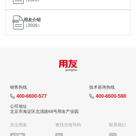
2019
基于云原生设计的用友YonSuite套件盛大发布；
用友介绍
2020
（2026）
用友商业创新平台YonBIP正式发布
2021
以“成长型企业数智制造创新平台”为定位的用友
U9cloud正式上市；战略并购大易云，深度布局
企业智能云招聘；成立产品创新研究中心
2022
用友BIP重磅升级，发布里程碑式新品“用友BIP
3”；用友BIP海外数据中心落地新加坡；用友作
为起草单位之一，参与中国首个数字化转型国家
标准的制定
销售热线
技术咨询热线
2023
400-6600-577
400-6600-588
重磅发布业界首个企业服务大模型YonGPT；发
布全球化2.0战略，助力企业全球化业务发展；
公司地址
创新提出“企业数智化123”进阶模型
北京市海淀区北清路68号用友产业园
2024
重磅发布“深懂企业服务的垂类大模型
关注用友
查找当地号码
联系我们
YonGPT2.0”；隆重发布用友BIP3 R6，更安全可
靠，达到全球领先水平；用友加速推进全球化