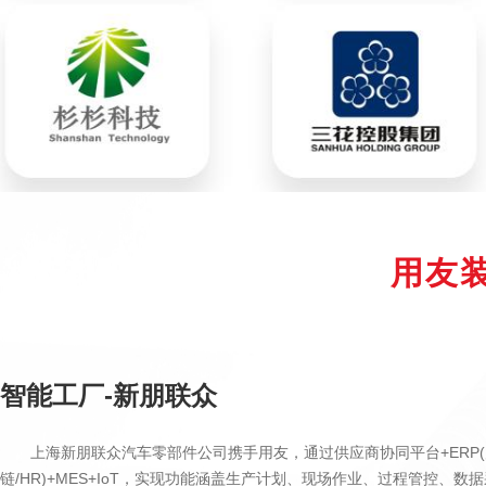
用友
智能工厂-新朋联众
上海新朋联众汽车零部件公司携手用友，通过供应商协同平台+ERP(
链/HR)+MES+IoT，实现功能涵盖生产计划、现场作业、过程管控、数