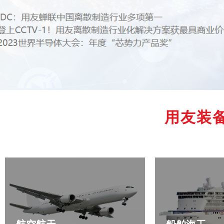
Hong Kong
Macau
Taiwan
Global
用友装