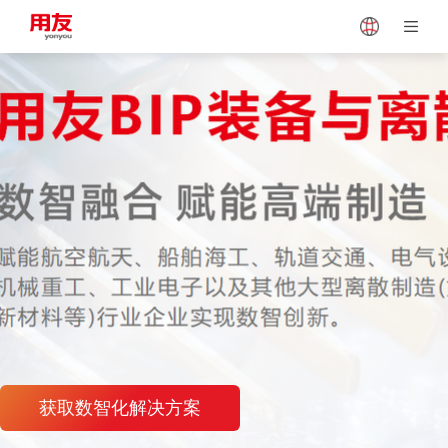
Japan
Vietnam
Singapore
Malaysia
Indonesia
Thailand
Europe
Turkey
Hungary
Mexico
获取数智化解决方案