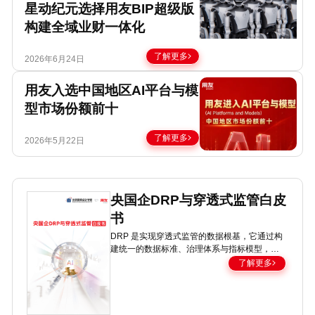
星动纪元选择用友BIP超级版
构建全域业财一体化
了解更多
2026年6月24日
用友入选中国地区AI平台与模
型市场份额前十
了解更多
2026年5月22日
央国企DRP与穿透式监管白皮
书
DRP 是实现穿透式监管的数据根基，它通过构
建统一的数据标准、治理体系与指标模型，为
穿透式监管提供了高质量、可信赖的数据基
了解更多
础。而以用友 BIP 为代表的新一代数智化平
台，则为 DRP 的落地与穿透式监管的实现提供
了强大的技术支撑