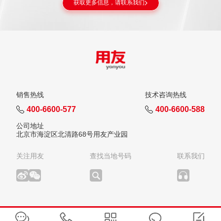
获取更多信息，请联系我们
销售热线
技术咨询热线
400-6600-577
400-6600-588
公司地址
北京市海淀区北清路68号用友产业园
关注用友
查找当地号码
联系我们
版权所有：用友网络科技股份有限公司