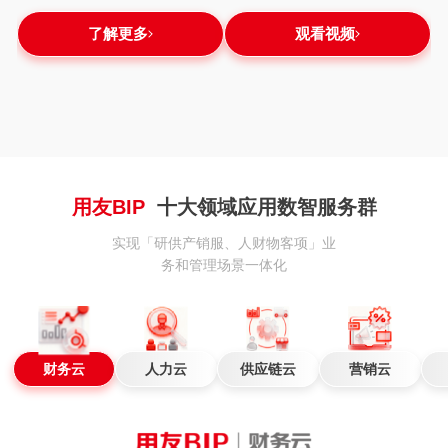
了解更多
观看视频
用友BIP
十大领域应用数智服务群
实现「研供产销服、人财物客项」业
务和管理场景一体化
财务云
人力云
供应链云
营销云