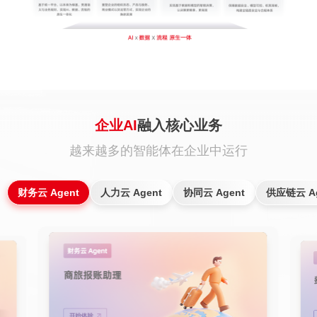
企业AI
融入核心业务
越来越多的智能体在企业中运行
财务云 Agent
人力云 Agent
协同云 Agent
供应链云 Ag