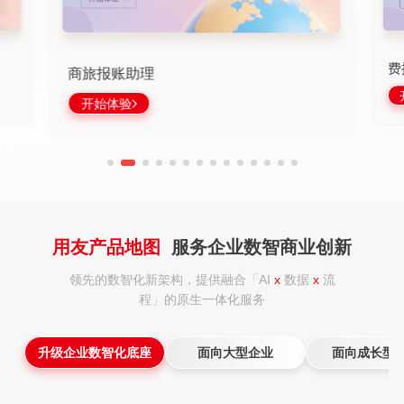
人事智能助理：全面智能重塑
费
商旅报账助理
开始体验
开始体验
用友产品地图
服务企业数智商业创新
领先的数智化新架构，提供融合「AI
x
数据
x
流
程」的原生一体化服务
升级企业数智化底座
面向大型企业
面向成长型