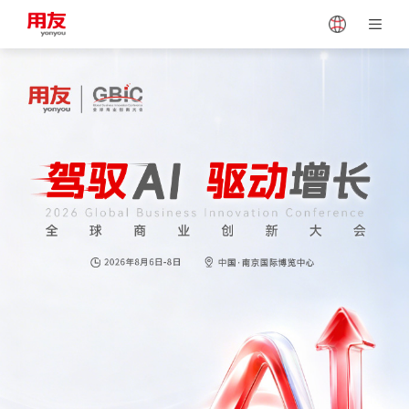
Japan
Vietnam
Singapore
Malaysia
Indonesia
Thailand
Europe
Turkey
Hungary
Mexico