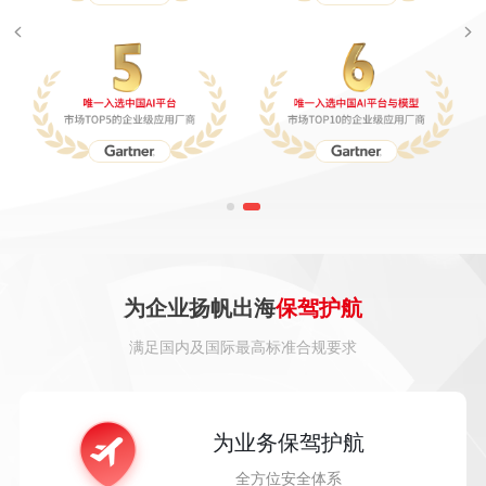
为企业扬帆出海
保驾护航
满足国内及国际最高标准合规要求
为业务保驾护航
全方位安全体系