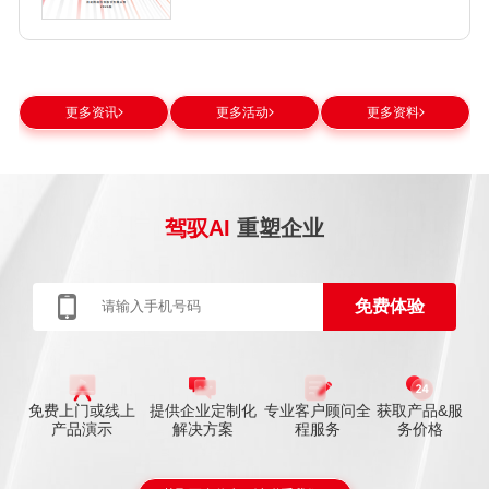
更多资讯
更多活动
更多资料
驾驭AI
重塑企业
免费体验
免费上门或线上
提供企业定制化
专业客户顾问全
获取产品&服
产品演示
解决方案
程服务
务价格