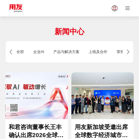
Japan
Vietnam
新闻中心
Singapore
Malaysia
全部
企业AI
产品与解决方案
上线及合作
荣誉及资质
Indonesia
Thailand
Europe
Turkey
Hungary
Mexico
和君咨询董事长王丰
用友新加坡受邀出席
确认出席2026全球商
全球数字经济城市联