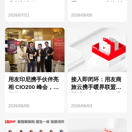
Hong Kong
Macau
业创新大会
盟（DEC40）新加坡
启动仪式
2026/07/21
2026/06/05
Taiwan
Global
用友印尼携手伙伴亮
接入即闭环：用友商
相 CIO200 峰会，共
旅云携手暖界联盟，
探数智未来
区域服务商直连企业
差旅支出管理
2026/06/05
2026/06/03