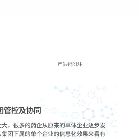
产供销闭环