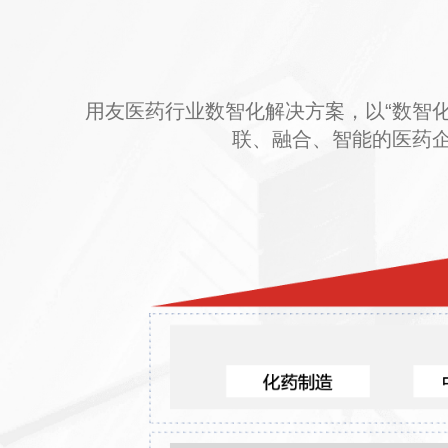
用友医药行业数智化解决方案，以“数智
联、融合、智能的医药