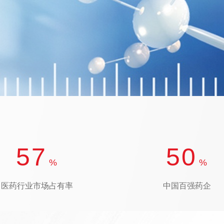
查看所有
57
50
%
%
医药行业市场占有率
中国百强药企