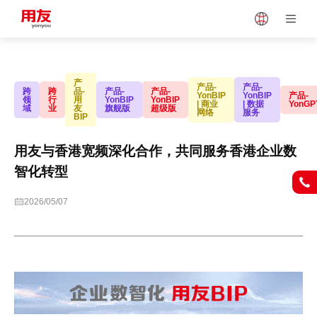
Japan
Vietnam
产
产品-
产品-
跨
跨
品-
产品-
产品-
YonBIP
YonBIP
产品-
领
行
用
YonBIP
YonBIP
| 商业
| 数据
YonGP
域
业
友
旗舰版
超级版
网络
服务
Singapore
Malaysia
BIP
用友与香港宽频深化合作，共同服务香港企业数
Indonesia
Thailand
智化转型
2026/05/07
Europe
Turkey
Hungary
Mexico