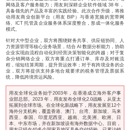
网络及客户服务能力；用友则深耕企业软件领域 38 年，
具备领先的产品及丰富的实践经验。此次合作升级，将推
动用友商业创新平台（用友 BIP）与香港宽频的宽带网
络、ICT 托管及企业服务体系深度整合，形成一体化服务
模式。
针对大中型企业，双方将围绕财务共享、供应链协同、人
力资源管理等核心业务场景，结合 AI 数据分析能力，协助
企业实现由流程自动化到经营决策智能化的跨越；对于复
杂分销网络企业，双方将重点打通订单、库存及对账流
程，缩短结算周期，提升营运效率；对于有跨境业务的企
业，双方将提供支持多地合规要求的税务管理及票据系
统，降低跨境营运风险。
用友全球化业务始于2003年，在香港成立海外客户事
业部总部。2023 年，用友发布全球化2.0战略，从亚太
拓展到全球市场。在全球化新战略下，用友发展至12个
海外分支机构，覆盖香港、澳门、台湾、新加坡、马来
西亚、泰国、印度尼西亚、越南、北美洲、欧洲、日
本、中东市场，并在新加坡设有海外数据中心。目前，
用友已经在40多个国家及地区具备交付经验，已累计销