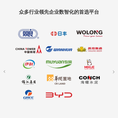
众多行业领先企业数智化的首选平台