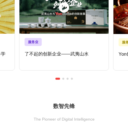
服务业
服
了不起的创新企业——武夷山水
科学
Yo
数智先锋
The Pioneer of Digital Intelligence