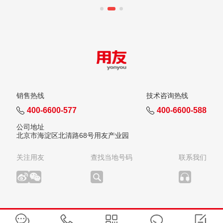
销售热线
技术咨询热线
400-6600-577
400-6600-588
公司地址
北京市海淀区北清路68号用友产业园
关注用友
查找当地号码
联系我们
版权所有：用友网络科技股份有限公司