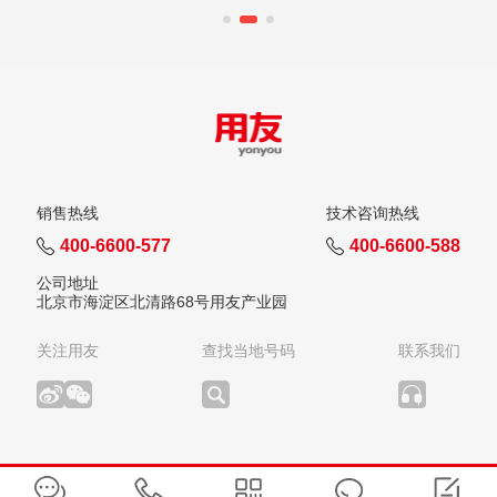
销售热线
技术咨询热线
400-6600-577
400-6600-588
公司地址
北京市海淀区北清路68号用友产业园
关注用友
查找当地号码
联系我们
版权所有：用友网络科技股份有限公司