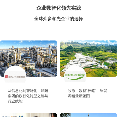
企业数智化领先实践
全球众多领先企业的选择
牧原：数智“神笔”，绘就
从信息化到智能化：旭阳
养猪业新蓝图
集团的数智化转型之路与
行业赋能