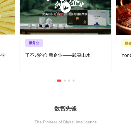
服务业
服
了不起的创新企业——武夷山水
科学
Yo
数智先锋
The Pioneer of Digital Intelligence