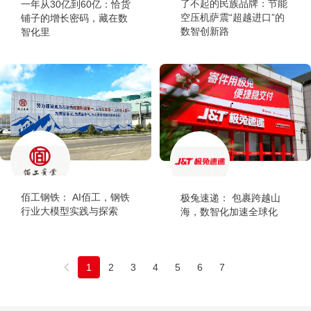
了不起的民族品牌：节能
一年从30亿到60亿：恰货
空压机萨震“超越进口”的
铺子的增长密码，藏在数
数智创新路
智化里
佰工钢铁： AI佰工，钢铁
极兔速递： 包裹跨越山
行业大模型实践与探索
海，数智化加速全球化
1
2
3
4
5
6
7