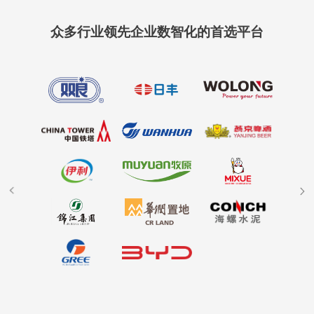
众多行业领先企业数智化的首选平台