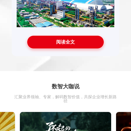
Hong Kong
Macau
Taiwan
Global
阅读全文
数智大咖说
汇聚业界领袖、专家，解码数智价值，共探企业增长新路
径