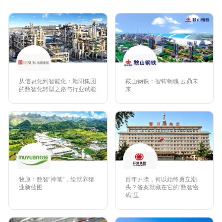
从信息化到智能化：旭阳集团
鞍山钢铁：智铸钢魂 云鼎未
的数智化转型之路与行业赋能
来
牧原：数智“神笔”，绘就养猪
百年开滦，何以始终勇立潮
业新蓝图
头？答案就藏在它的“数智密
码”里