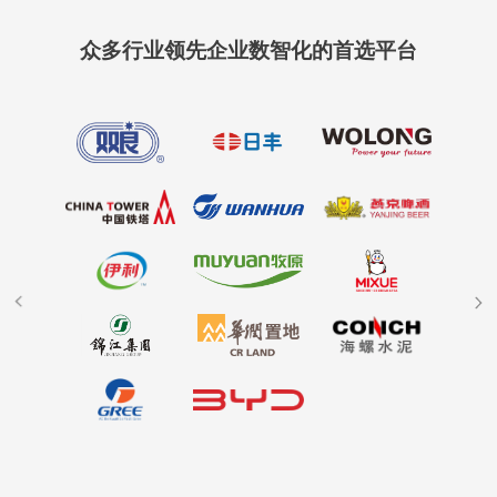
众多行业领先企业数智化的首选平台