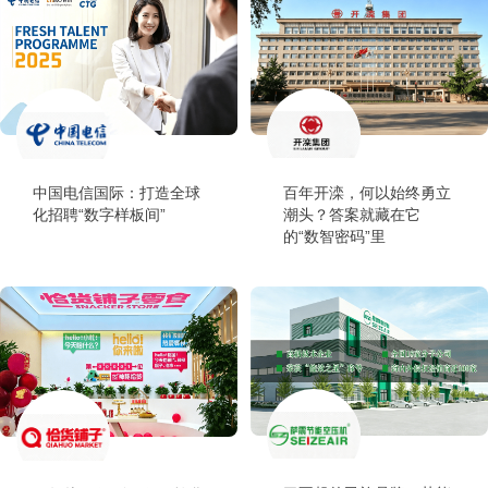
百年开滦，何以始终勇立
中国电信国际：打造全球
潮头？答案就藏在它
化招聘“数字样板间”
的“数智密码”里