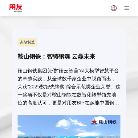
Japan
Vietnam
离散制造
Singapore
Malaysia
鞍山钢铁：智铸钢魂 云鼎未来
鞍山钢铁集团凭借“鞍云智鼎”AI大模型智慧平台
Indonesia
Thailand
的卓越实践，从全球数千家企业中脱颖而出，
荣获“2025数智先锋奖”综合示范类企业荣誉。这
一奖项不仅是对鞍山钢铁在数智化转型领先地
Europe
Turkey
位的高度认可，更是对用友BIP在赋能中国钢铁
行业、推动全球制造业数智化升级的战略价值
Hungary
Mexico
背书。