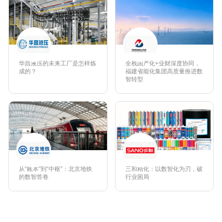
华昌液压的未来工厂是怎样炼
全栈国产化+业财深度协同，
成的？
福建省能化集团高质量推进数
智转型
从“账本”到“中枢”：北京地铁
三和精化：以数智化为刃，破
的数智答卷
行业困局