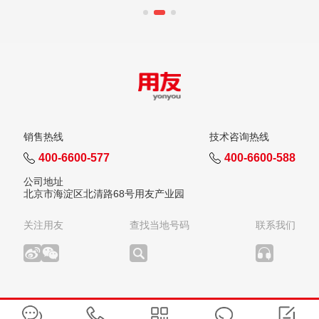
销售热线
技术咨询热线
400-6600-577
400-6600-588
公司地址
北京市海淀区北清路68号用友产业园
关注用友
查找当地号码
联系我们
版权所有：用友网络科技股份有限公司