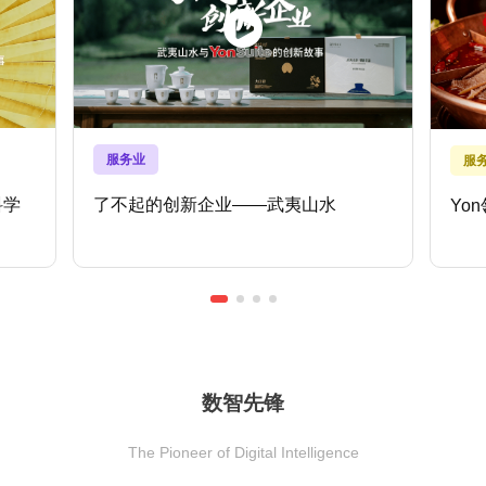
服务业
服
了不起的创新企业——武夷山水
科学
Yo
数智先锋
The Pioneer of Digital Intelligence