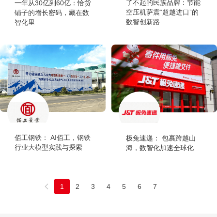
了不起的民族品牌：节能
一年从30亿到60亿：恰货
空压机萨震“超越进口”的
铺子的增长密码，藏在数
数智创新路
智化里
佰工钢铁： AI佰工，钢铁
极兔速递： 包裹跨越山
行业大模型实践与探索
海，数智化加速全球化
1
2
3
4
5
6
7