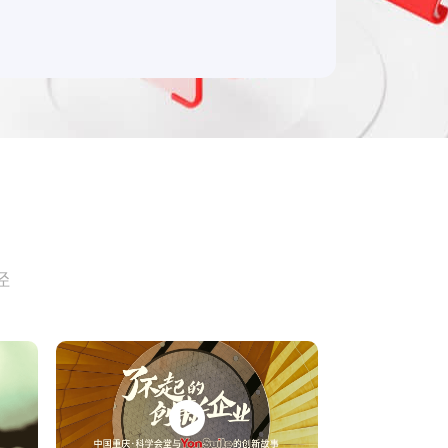
产品 >
径