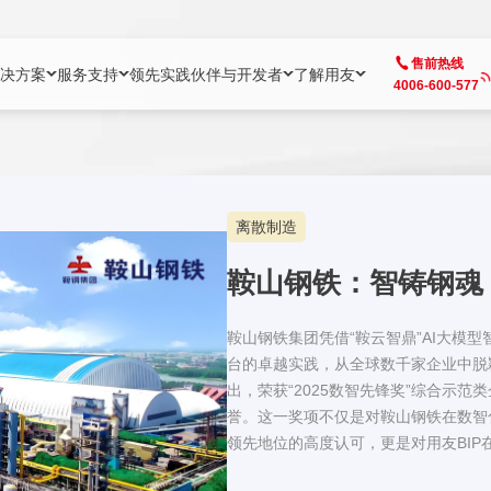
售前热线
决方案
服务支持
领先实践
伙伴与开发者
了解用友
4006-600-577
方案
社区
成为合作伙伴
企业AI
热点解决方案
公司信息
客户支持
开发者
业务领域
企业）
业
用户社区
地产
用友伙伴体系
企业AI
AI+全场景智能服务
了解用友
大型企业客户成功
用友开发者中
财务
离散制造
成长型企业）
开发者社区
制造
ISV生态伙伴
YonGPT
用友BIP发布时刻
投资者关系
成长型企业客户成功
YonBIP开发
人力
鞍山钢铁：智铸钢魂
业）
会计家园
金融
专业服务伙伴
智友（YonMate）
用友BIP企业数智化套件
全球分支机构
帮助中心
YonMaker
供应链
智化底座）
摩天
教育
战略联盟伙伴
YonWork
全球化数智运营解决方案
加入用友
友户通
营销
鞍山钢铁集团凭借“鞍云智鼎”AI大模型
台的卓越实践，从全球数千家企业中脱
iKM
政务
增值经销伙伴
YonCode
用友BIP国产替代
阳光经营
产品安全中心
采购
出，荣获“2025数智先锋奖”综合示范
制造业云ERP）
烟草
算法备案中心
誉。这一奖项不仅是对鞍山钢铁在数智
广信
领先地位的高度认可，更是对用友BIP
中国钢铁行业、推动全球制造业数智化