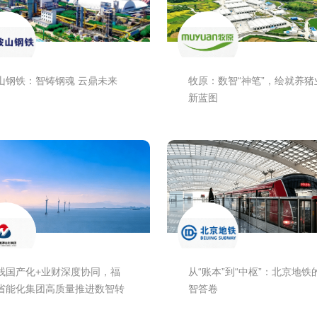
山钢铁：智铸钢魂 云鼎未来
牧原：数智“神笔”，绘就养猪
新蓝图
栈国产化+业财深度协同，福
从“账本”到“中枢”：北京地铁
省能化集团高质量推进数智转
智答卷