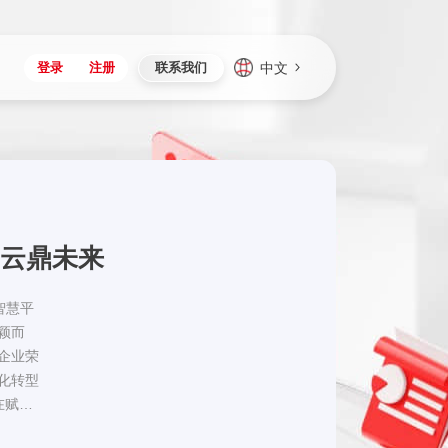
中文
登录
注册
联系我们
Japan
Vietnam
资讯与活动
iuap平台
成为合作伙伴
企业数据
Singapore
Malaysia
心
制造
新闻发布
智能平台
可持续产品与解决方案
数据服务
Indonesia
Thailand
者社区
研发
媒体报道
数据平台
数据安全与隐私
Europe
Turkey
 云鼎未来
生态定制平台
项目
资料中心
开发平台
社会影响力
Hungary
Mexico
资产
视频中心
云技术平台
人才发展
Hong Kong
Macau
智慧平
颖而
协同
活动中心（日历）
应用平台
公司治理
Taiwan
Global
类企业荣
全球商业创新大会
连接平台
化转型
应用下载
在赋能
升级的