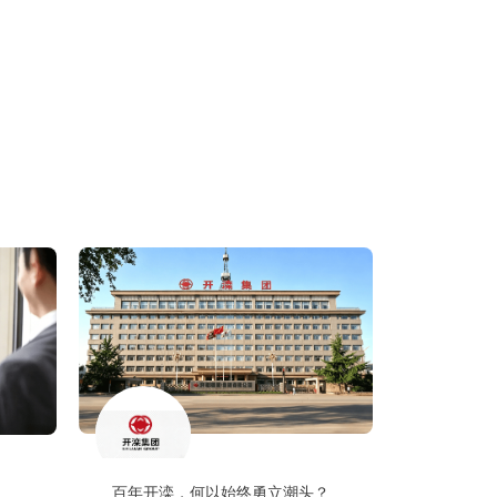
百年开滦，何以始终勇立潮头？