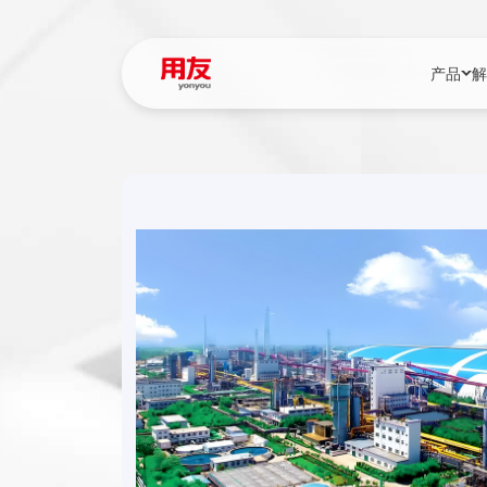
产品
解
YonBIP
行业解决
YonBIP（大型
消费品行
YonSuite（
服务
畅捷通（小微企
国资
iuap平台（数
农业
用友BIP超级版
医药
U9 Cloud（
医疗
交通公用
建筑