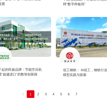
蓝图
聘“数字样板间”
不起的民族品牌：节能空压机
佰工钢铁： AI佰工，钢铁行
震“超越进口”的数智创新路
模型实践与探索
1
2
3
4
5
6
7