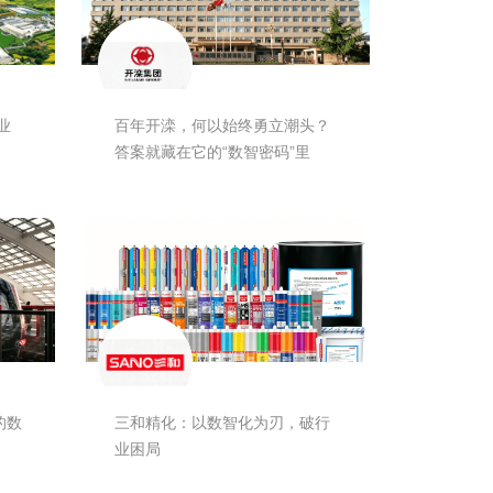
业
百年开滦，何以始终勇立潮头？
答案就藏在它的“数智密码”里
的数
三和精化：以数智化为刃，破行
业困局