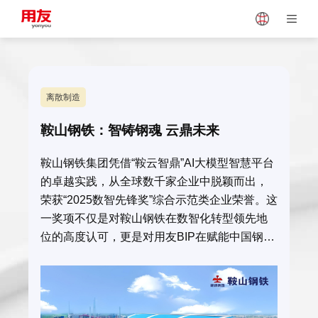
Japan
Vietnam
离散制造
Singapore
Malaysia
鞍山钢铁：智铸钢魂 云鼎未来
鞍山钢铁集团凭借“鞍云智鼎”AI大模型智慧平台
Indonesia
Thailand
的卓越实践，从全球数千家企业中脱颖而出，
荣获“2025数智先锋奖”综合示范类企业荣誉。这
一奖项不仅是对鞍山钢铁在数智化转型领先地
Europe
Turkey
位的高度认可，更是对用友BIP在赋能中国钢铁
行业、推动全球制造业数智化升级的战略价值
Hungary
Mexico
背书。