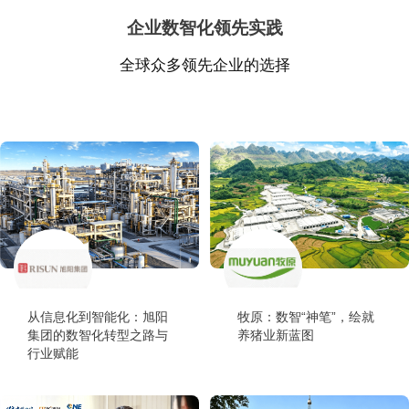
企业数智化领先实践
全球众多领先企业的选择
牧原：数智“神笔”，绘就
从信息化到智能化：旭阳
养猪业新蓝图
集团的数智化转型之路与
行业赋能