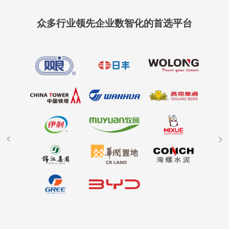
众多行业领先企业数智化的首选平台