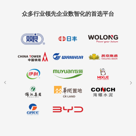
众多行业领先企业数智化的首选平台