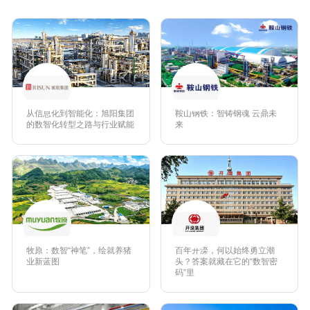
从信息化到智能化：旭阳集团
鞍山钢铁：智铸钢魂 云鼎未
的数智化转型之路与行业赋能
来
牧原：数智“神笔”，绘就养猪
百年开滦，何以始终勇立潮
业新蓝图
头？答案就藏在它的“数智密
码”里