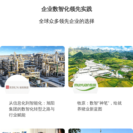
企业数智化领先实践
全球众多领先企业的选择
牧原：数智“神笔”，绘就
从信息化到智能化：旭阳
养猪业新蓝图
集团的数智化转型之路与
行业赋能