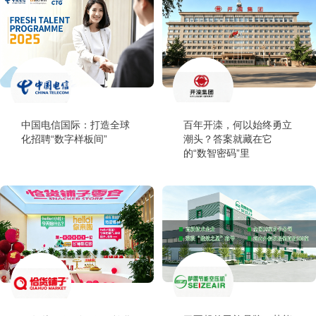
百年开滦，何以始终勇立
中国电信国际：打造全球
潮头？答案就藏在它
化招聘“数字样板间”
的“数智密码”里