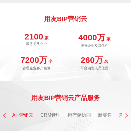
Hong Kong
Macau
用友BIP营销云
Taiwan
Global
2100
4000万
家
家
服务龙头企业
服务企业及其伙伴
7200万
260万
个
名
管理企业客户画像
平台销售人员使用
用友BIP营销云产品服务
AI+营销云
CRM管理
销产储协同
新零售
营销