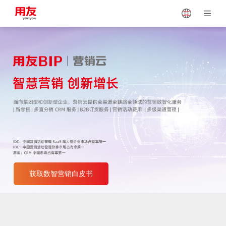
Japan
Vietnam
Singapore
Malaysia
Indonesia
Thailand
Europe
Turkey
获取数智营销白皮书
Hungary
Mexico