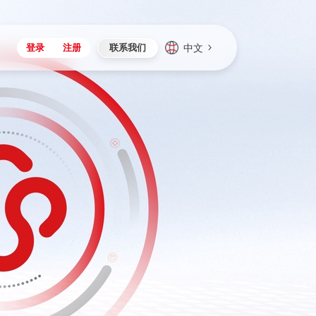
中文
登录
注册
联系我们
Japan
Vietnam
资讯与活动
iuap平台
成为合作伙伴
企业数据
Singapore
Malaysia
心
制造
新闻发布
智能平台
可持续产品与解决方案
数据服务
Indonesia
Thailand
者社区
研发
媒体报道
数据平台
数据安全与隐私
Europe
Turkey
生态定制平台
项目
资料中心
开发平台
社会影响力
Hungary
Mexico
资产
视频中心
云技术平台
人才发展
Hong Kong
Macau
协同
活动中心（日历）
应用平台
公司治理
Taiwan
Global
全球商业创新大会
连接平台
应用下载