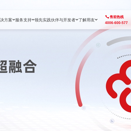
售前热线
决方案
服务支持
领先实践
伙伴与开发者
了解用友
4006-600-577
方案
社区
成为合作伙伴
企业AI
热点解决方案
公司信息
客户支持
开发者
业务领域
企业）
业
用户社区
地产
用友伙伴体系
企业AI
AI+全场景智能服务
了解用友
大型企业客户成功
用友开发者中
财务
成长型企业）
开发者社区
制造
ISV生态伙伴
YonGPT
用友BIP发布时刻
投资者关系
成长型企业客户成功
YonBIP开发
人力
业）
会计家园
金融
专业服务伙伴
智友（YonMate）
用友BIP企业数智化套件
全球分支机构
帮助中心
YonMaker
供应链
智化底座）
摩天
教育
战略联盟伙伴
YonWork
全球化数智运营解决方案
加入用友
友户通
营销
iKM
政务
增值经销伙伴
YonCode
用友BIP国产替代
阳光经营
产品安全中心
采购
制造业云ERP）
烟草
算法备案中心
广信