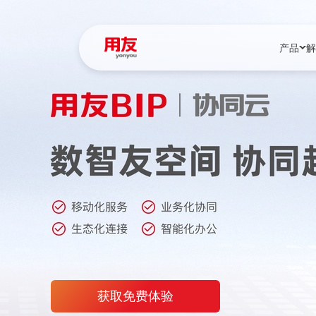
产品
解
YonBIP
行业解决
YonBIP（大型
消费品行
YonSuite（
服务
畅捷通（小微企
国资
iuap平台（数
农业
用友BIP超级版
医药
U9 Cloud（
医疗
交通公用
获取免费体验
建筑