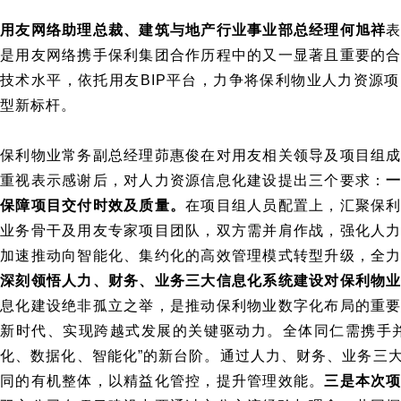
用友网络助理总裁、建筑与地产行业事业部总经理何旭祥
是用友网络携手保利集团合作历程中的又一显著且重要的
技术水平，依托用友BIP平台，力争将保利物业人力资源
型新标杆。
保利物业常务副总经理茆惠俊在对用友相关领导及项目组
重视表示感谢后，对人力资源信息化建设提出三个要求：
保障项目交付时效及质量
。
在项目组人员配置上，汇聚保
业务骨干及用友专家项目团队，双方需并肩作战，强化人
加速推动向智能化、集约化的高效管理模式转型升级，全
深刻领悟人力、财务、业务三大信息化系统建设对保利物
息化建设绝非孤立之举，是推动保利物业数字化布局的重
新时代、实现跨越式发展的关键驱动力。全体同仁需携手
化、数据化、智能化”的新台阶。通过人力、财务、业务三
同的有机整体，以精益化管控，提升管理效能。
三是本次