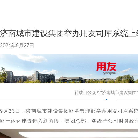
济南城市建设集团举办用友司库系统上
2024年9月27日
转载自公众号“济南城市建设集团”
9月23日，济南城市建设集团财务管理部举办用友司库系
财一体化建设进入新阶段。集团总部、各级子公司财务经