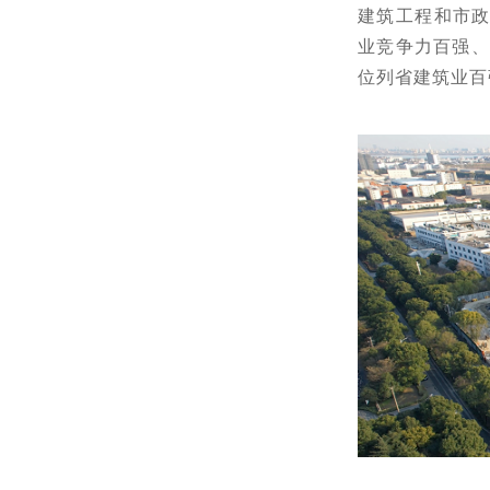
建筑工程和市政
业竞争力百强、
位列省建筑业百