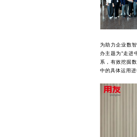
为助力企业数智
办主题为“走进
系，有效挖掘数
中的具体运用进