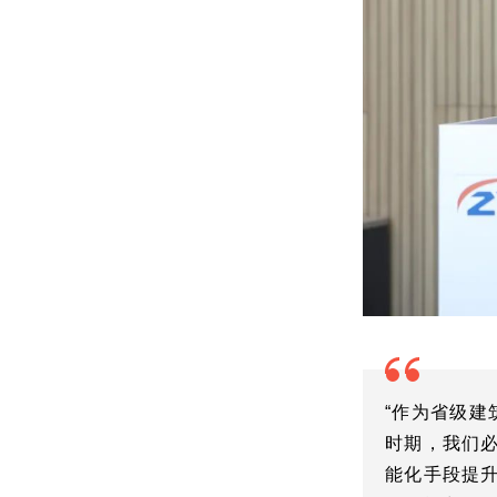
“作为省级建
时期，我们
能化手段提