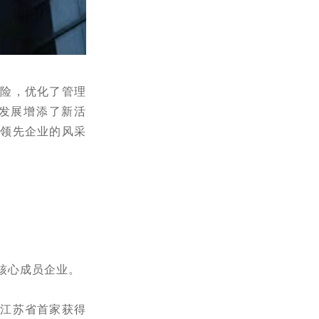
风险，优化了管理
发展增添了新活
业领先企业的风采
团核心成员企业。
是江苏省首家获得