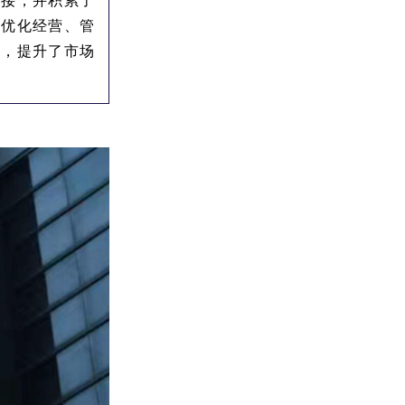
衔接，并积累了
对优化经营、管
型，提升了市场