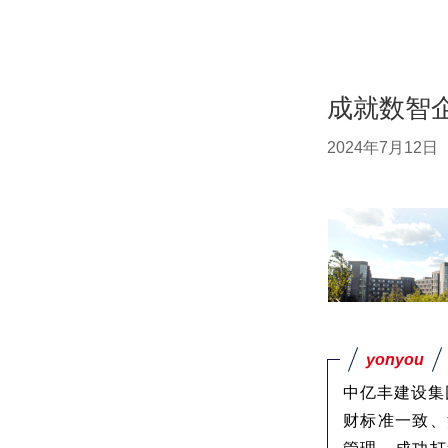
成就数智
2024年7月12日
yonyou
中亿丰建设集
财标准一致、