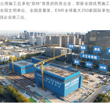
公用施工总承包“双特”资质的民营企业，荣获全国优秀施
全国文明单位、全国质量奖、ENR全球最大250家国际承
强企业第三位。