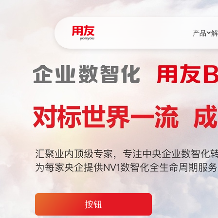
产品
解
YonBIP
行业解决
YonBIP（大型
消费品行
YonSuite（
服务
畅捷通（小微企
国资
iuap平台（数
农业
用友BIP超级版
医药
U9 Cloud（
医疗
交通公用
按钮
建筑