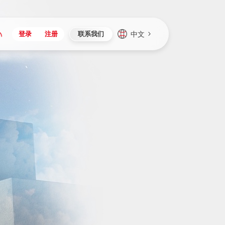
中文
登录
注册
联系我们
Japan
Vietnam
资讯与活动
iuap平台
成为合作伙伴
企业数据
Singapore
Malaysia
心
制造
新闻发布
智能平台
可持续产品与解决方案
数据服务
Indonesia
Thailand
者社区
研发
媒体报道
数据平台
数据安全与隐私
Europe
Turkey
生态定制平台
项目
资料中心
开发平台
社会影响力
Hungary
Mexico
资产
视频中心
云技术平台
人才发展
Hong Kong
Macau
协同
活动中心（日历）
应用平台
公司治理
Taiwan
Global
全球商业创新大会
连接平台
应用下载