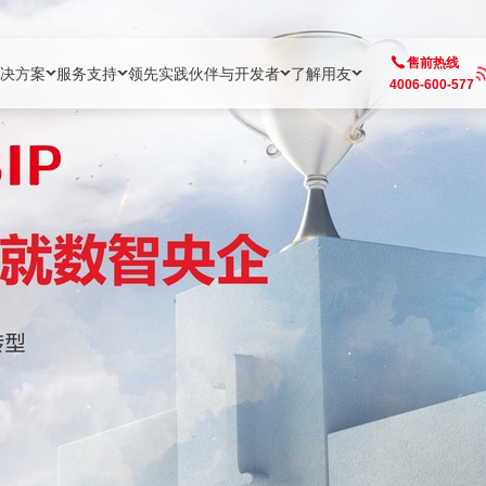
售前热线
决方案
服务支持
领先实践
伙伴与开发者
了解用友
4006-600-577
方案
社区
成为合作伙伴
企业AI
热点解决方案
公司信息
客户支持
开发者
业务领域
企业）
业
用户社区
地产
用友伙伴体系
企业AI
AI+全场景智能服务
了解用友
大型企业客户成功
用友开发者中
财务
成长型企业）
开发者社区
制造
ISV生态伙伴
YonGPT
用友BIP发布时刻
投资者关系
成长型企业客户成功
YonBIP开发
人力
业）
会计家园
金融
专业服务伙伴
智友（YonMate）
用友BIP企业数智化套件
全球分支机构
帮助中心
YonMaker
供应链
智化底座）
摩天
教育
战略联盟伙伴
YonWork
全球化数智运营解决方案
加入用友
友户通
营销
iKM
政务
增值经销伙伴
YonCode
用友BIP国产替代
阳光经营
产品安全中心
采购
制造业云ERP）
烟草
算法备案中心
广信