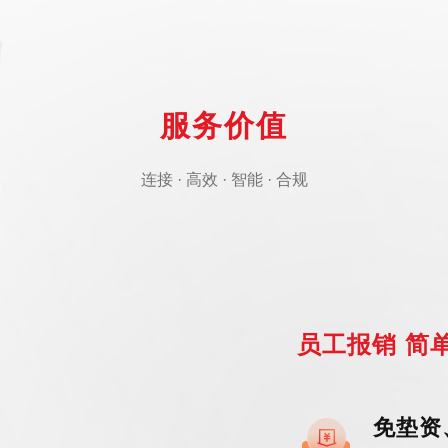
服务价值
连接 · 高效 · 智能 · 合规
员工报销 简
免垫资