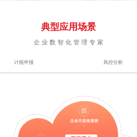
典型应用场景
企 业 数 智 化 管 理 专 家
计税申报
风控分析