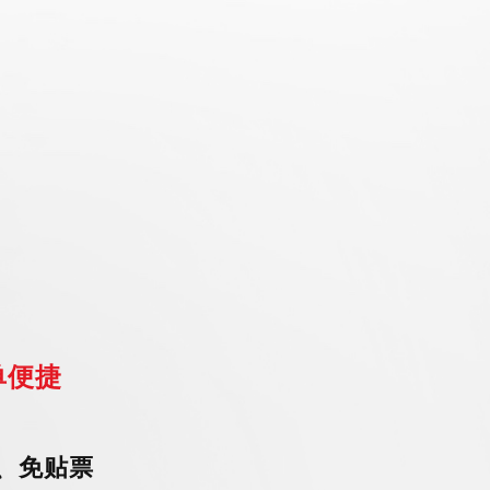
单便捷
、免贴票