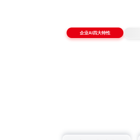
企业AI四大特性