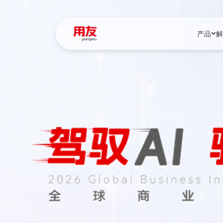
产品
解
YonBIP
行业解决
YonBIP（大型
消费品行
YonSuite（
服务
畅捷通（小微企
国资
iuap平台（数
农业
用友BIP超级版
医药
U9 Cloud（
医疗
交通公用
建筑