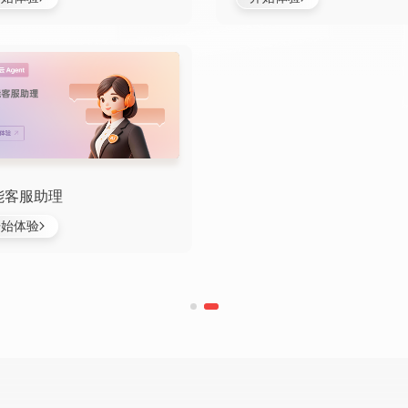
能客服助理
开始体验