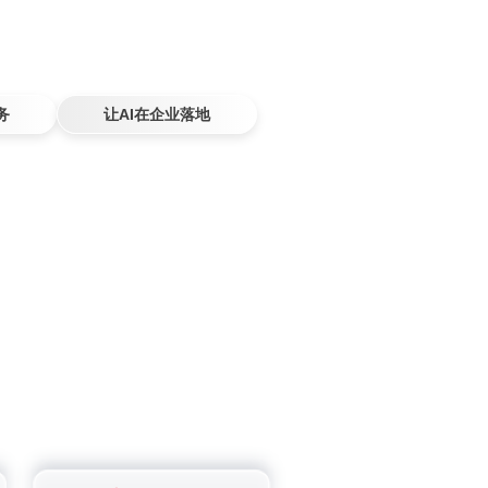
务
让AI在企业落地