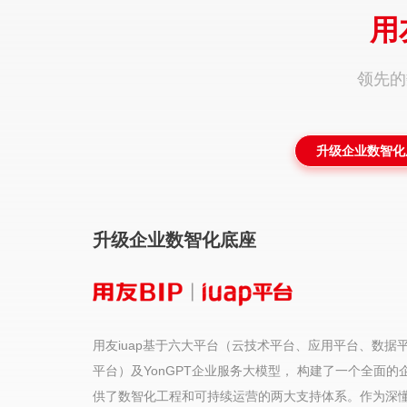
用
领先的
升级企业数智化
升级企业数智化底座
用友iuap基于六大平台（云技术平台、应用平台、数据
平台）及YonGPT企业服务大模型， 构建了一个全面
供了数智化工程和可持续运营的两大支持体系。作为深懂